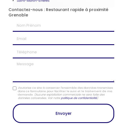
Saint-Martin-d'Hères
Contactez-nous : Restaurant rapide à proximité
Grenoble
Nom Prénom
Email
Téléphone
Message
J'autorise ce site à conserver l'ensemble des données transmises
dans ce formulaire pour faciliter le suivi et le traitement de ma
demande.
(Aucune exploitation commerciale ne sera faite des
données concervées. Voir notre
politique de confidentialité
)