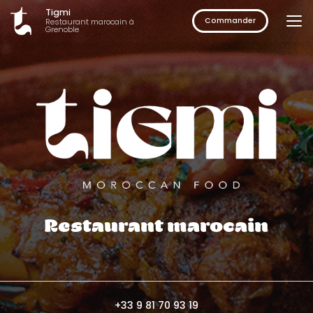
Aller
Tigmi
au
Commander
Restaurant marocain à
Grenoble
contenu
principal
Restaurant marocain
+33 9 81 70 93 19