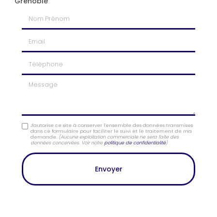
Grenoble
Nom Prénom
Email
Téléphone
Message
J'autorise ce site à conserver l'ensemble des données transmises
dans ce formulaire pour faciliter le suivi et le traitement de ma
demande.
(Aucune exploitation commerciale ne sera faite des
données concervées. Voir notre
politique de confidentialité
)