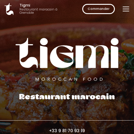
Aller
Tigmi
au
Commander
Restaurant marocain à
Grenoble
contenu
principal
Restaurant marocain
+33 9 81 70 93 19