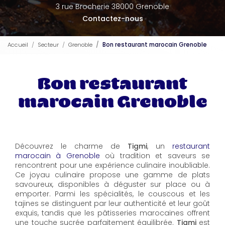
3 rue Brocherie 38000 Grenoble
Contactez-nous
Accueil
Secteur
Grenoble
Bon restaurant marocain Grenoble
Bon restaurant
marocain Grenoble
Découvrez le charme de
Tigmi
, un
restaurant
marocain à Grenoble
où tradition et saveurs se
rencontrent pour une expérience culinaire inoubliable.
Ce joyau culinaire propose une gamme de plats
savoureux, disponibles à déguster sur place ou à
emporter. Parmi les spécialités, le couscous et les
tajines se distinguent par leur authenticité et leur goût
exquis, tandis que les pâtisseries marocaines offrent
une touche sucrée parfaitement équilibrée.
Tigmi
est