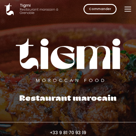
Aller
Tigmi
au
Commander
Restaurant marocain à
Grenoble
contenu
principal
Restaurant marocain
+33 9 81 70 93 19