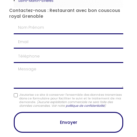
Saint-Martin-d'Hères
Contactez-nous : Restaurant avec bon couscous
royal Grenoble
Nom Prénom
Email
Téléphone
Message
J'autorise ce site à conserver l'ensemble des données transmises
dans ce formulaire pour faciliter le suivi et le traitement de ma
demande.
(Aucune exploitation commerciale ne sera faite des
données concervées. Voir notre
politique de confidentialité
)