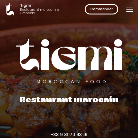
Aller
Tigmi
au
Commander
Restaurant marocain à
Grenoble
contenu
principal
Restaurant marocain
+33 9 81 70 93 19