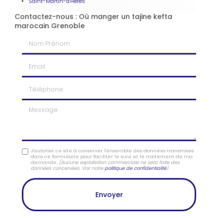
Saint-Martin-d'Hères
Contactez-nous : Où manger un tajine kefta
marocain Grenoble
Nom Prénom
Email
Téléphone
Message
J'autorise ce site à conserver l'ensemble des données transmises
dans ce formulaire pour faciliter le suivi et le traitement de ma
demande.
(Aucune exploitation commerciale ne sera faite des
données concervées. Voir notre
politique de confidentialité
)