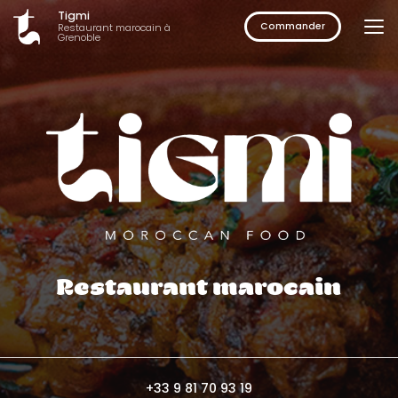
Aller
Tigmi
au
Commander
Restaurant marocain à
Grenoble
contenu
principal
Restaurant marocain
+33 9 81 70 93 19