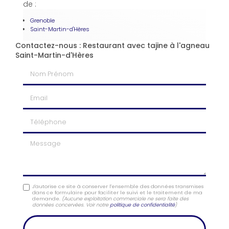
de :
Grenoble
Saint-Martin-d'Hères
Contactez-nous : Restaurant avec tajine à l'agneau
Saint-Martin-d'Hères
Nom Prénom
Email
Téléphone
Message
J'autorise ce site à conserver l'ensemble des données transmises
dans ce formulaire pour faciliter le suivi et le traitement de ma
demande.
(Aucune exploitation commerciale ne sera faite des
données concervées. Voir notre
politique de confidentialité
)