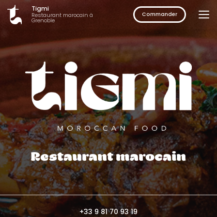
Aller
Tigmi
au
Commander
Restaurant marocain à
Grenoble
contenu
principal
Restaurant marocain
+33 9 81 70 93 19