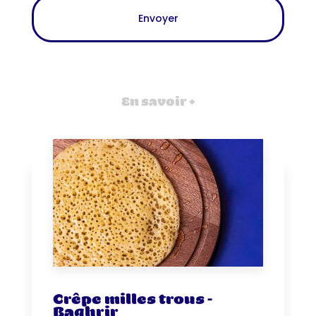
En savoir +
Crêpe milles trous -
Baghrir