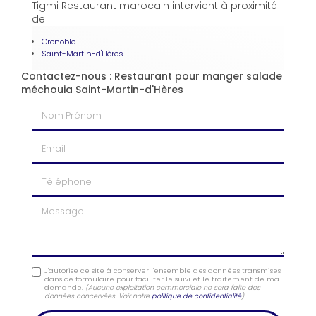
Tigmi Restaurant marocain intervient à proximité
de :
Grenoble
Saint-Martin-d'Hères
Contactez-nous : Restaurant pour manger salade
méchouia Saint-Martin-d'Hères
Nom Prénom
Email
Téléphone
Message
J'autorise ce site à conserver l'ensemble des données transmises
dans ce formulaire pour faciliter le suivi et le traitement de ma
demande.
(Aucune exploitation commerciale ne sera faite des
données concervées. Voir notre
politique de confidentialité
)