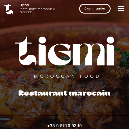
Aller
Tigmi
au
Commander
Restaurant marocain à
Grenoble
contenu
principal
Restaurant marocain
+33 9 81 70 93 19