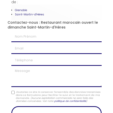
de :
Grenoble
Saint-Martin-d'Hères
Contactez-nous : Restaurant marocain ouvert le
dimanche Saint-Martin-d'Hères
Nom Prénom
Email
Téléphone
Message
J'autorise ce site à conserver l'ensemble des données transmises
dans ce formulaire pour faciliter le suivi et le traitement de ma
demande.
(Aucune exploitation commerciale ne sera faite des
données concervées. Voir notre
politique de confidentialité
)