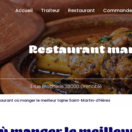
Accueil
Traiteur
Restaurant
Commande
Uber Eats
Deliveroo
Click and co
Restaurant ma
3 rue Brocherie 38000 Grenoble
aurant où manger le meilleur tajine Saint-Martin-d'Hères
 manger le meilleur