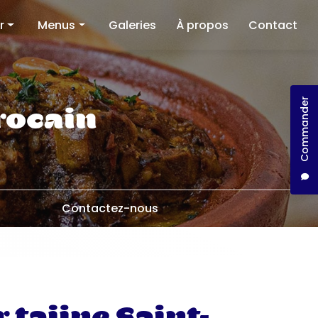
r
Menus
Galeries
À propos
Contact
Restaurant
Traiteur
Commander
llect
rocain
Contactez-nous
 tajine Saint-