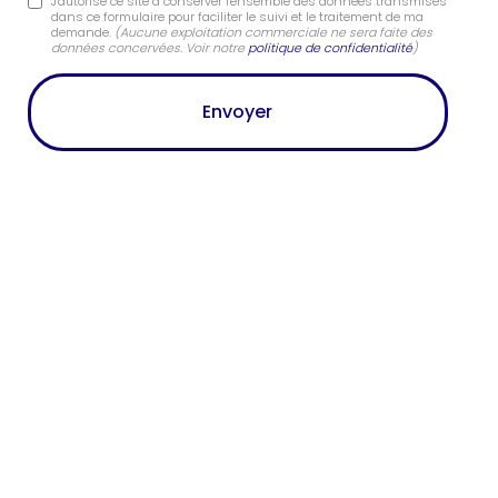
J'autorise ce site à conserver l'ensemble des données transmises
dans ce formulaire pour faciliter le suivi et le traitement de ma
demande.
(Aucune exploitation commerciale ne sera faite des
données concervées. Voir notre
politique de confidentialité
)