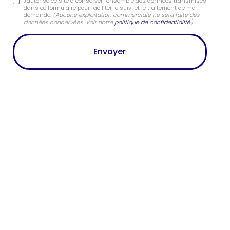
J'autorise ce site à conserver l'ensemble des données transmises
dans ce formulaire pour faciliter le suivi et le traitement de ma
demande.
(Aucune exploitation commerciale ne sera faite des
données concervées. Voir notre
politique de confidentialité
)