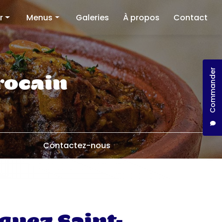
r
Menus
Galeries
À propos
Contact
Restaurant
Traiteur
Commander
llect
rocain
Contactez-nous
guez Saint-