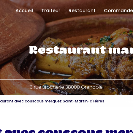
Accueil
Traiteur
Restaurant
Commande
Uber Eats
Deliveroo
Click and co
Restaurant ma
3 rue Brocherie 38000 Grenoble
aurant avec couscous merguez Saint-Martin-d'Hères
 avec couscous mer