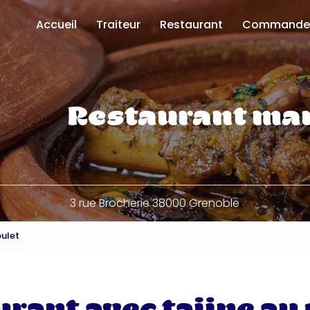
Accueil
Traiteur
Restaurant
Commande
Uber Eats
Deliveroo
Click and co
Restaurant ma
3 rue Brocherie 38000 Grenoble
oulet
rant avec tajine au