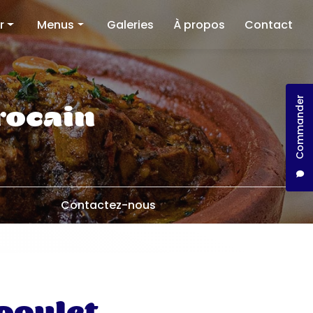
r
Menus
Galeries
À propos
Contact
Restaurant
Traiteur
Commander
llect
rocain
Contactez-nous
 poulet