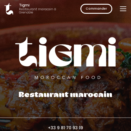
Aller
Tigmi
au
Commander
Restaurant marocain à
Grenoble
contenu
principal
Restaurant marocain
+33 9 81 70 93 19