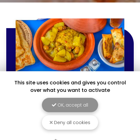
This site uses cookies and gives you control
over what you want to activate
31/08/2023
OK, accept all
Offre Emblem
Votre restaurant marocain
Tigmi vous
propose
Deny all cookies
de profiter d'une offre irrésistible : pour un
couscous acheté, profitez d'une boisson et
d'une pâtisserie offerte ! Seulement pour les…